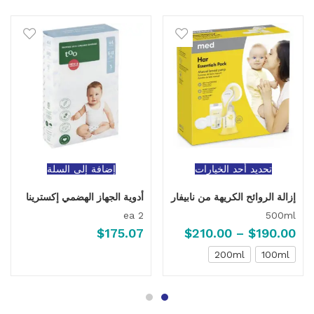
تحديد أحد الخيارات
إضافة إلى السلة
إزالة الروائح الكريهة من نابيفار
أدوية الجهاز الهضمي إكسترينا
2 ea
500ml
$
175.07
$
210.00
–
$
190.00
200ml
100ml