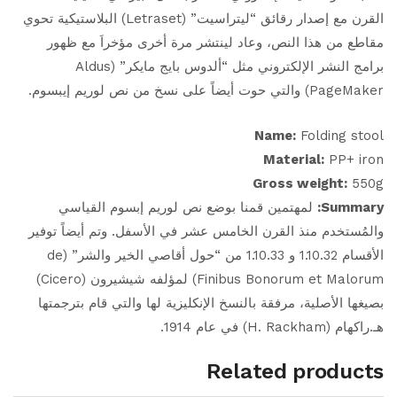
القرن مع إصدار رقائق “ليتراسيت” (Letraset) البلاستيكية تحوي
مقاطع من هذا النص، وعاد لينتشر مرة أخرى مؤخراَ مع ظهور
برامج النشر الإلكتروني مثل “ألدوس بايج مايكر” (Aldus
PageMaker) والتي حوت أيضاً على نسخ من نص لوريم إيبسوم.
Name:
Folding stool
Material:
PP+ iron
Gross weight:
550g
Summary:
لمهتمين قمنا بوضع نص لوريم إبسوم القياسي
والمُستخدم منذ القرن الخامس عشر في الأسفل. وتم أيضاً توفير
الأقسام 1.10.32 و 1.10.33 من “حول أقاصي الخير والشر” (de
Finibus Bonorum et Malorum) لمؤلفه شيشيرون (Cicero)
بصيغها الأصلية، مرفقة بالنسخ الإنكليزية لها والتي قام بترجمتها
هـ.راكهام (H. Rackham) في عام 1914.
Related products