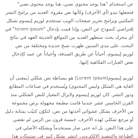
عن استخدام “هنا يوجد محتوى نصي، هنا يوجد محتوى نصي”
فتجعلها تبدو (أي الأحرف) وكأنها نص مقروء. العديد من برامح النشر
المكتبي وبرامح تحرير صفحات الويب تستخدم لوريم إيبسوم بشكل
إفتراضي كنموذج عن النص، وإذا قمت بإدخال “lorem ipsum” في
أي محرك بحث ستظهر العديد من المواقع الحديثة العهد في نتائج
البحث. على مدى السنين ظهرت نسخ جديدة ومختلفة من نص
لوريم إيبسوم، أحياناً عن طريق الصدفة، وأحياناً عن عمد كإدخال
بعض العبارات الفكاهية إليها.
لوريم إيبسوم(Lorem Ipsum) هو ببساطة نص شكلي (بمعنى أن
الغاية هي الشكل وليس المحتوى) ويُستخدم في صناعات المطابع
ودور النشر. كان لوريم إيبسوم ولايزال المعيار للنص الشكلي منذ
القرن الخامس عشر عندما قامت مطبعة مجهولة برص مجموعة
من الأحرف بشكل عشوائي أخذتها من نص، لتكوّن كتيّب بمثابة دليل
أو مرجع شكلي لهذه الأحرف. خمسة قرون من الزمن لم تقضي
على هذا النص، بل انه حتى صار مستخدماً وبشكله الأصلي في
الطباعة والتنضيد الإلكتروني. انتشر بشكل كبير في ستينيّات هذا