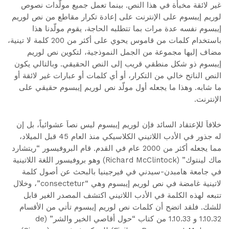
غير لائقة مخبأة في هذا النص. بينما تعمل جميع مولّدات نصوص
لوريم إيبسوم على الإنترنت على إعادة تكرار مقاطع من نص لوريم
إيبسوم نفسه عدة مرات بما تتطلبه الحاجة، يقوم مولّدنا هذا
باستخدام كلمات من قاموس يحوي على أكثر من 200 كلمة لا تينية،
مضاف إليها مجموعة من الجمل النموذجية، لتكوين نص لوريم
إيبسوم ذو شكل منطقي قريب إلى النص الحقيقي. وبالتالي يكون
النص الناتح خالي من التكرار، أو أي كلمات أو عبارات غير لائقة أو
ما شابه. وهذا ما يجعله أول مولّد نص لوريم إيبسوم حقيقي على
الإنترنت.
خلافاَ للإعتقاد السائد فإن لوريم إيبسوم ليس نصاَ عشوائياً، بل إن
له جذور في الأدب اللاتيني الكلاسيكي منذ العام 45 قبل الميلاد،
مما يجعله أكثر من 2000 عام في القدم. قام البروفيسور “ريتشارد
ماك لينتوك” (Richard McClintock) وهو بروفيسور اللغة اللاتينية
في جامعة هامبدن-سيدني في فيرجينيا بالبحث عن أصول كلمة
لاتينية غامضة في نص لوريم إيبسوم وهي “consectetur”، وخلال
تتبعه لهذه الكلمة في الأدب اللاتيني اكتشف المصدر الغير قابل
للشك. فلقد اتضح أن كلمات نص لوريم إيبسوم تأتي من الأقسام
1.10.32 و 1.10.33 من كتاب “حول أقاصي الخير والشر” (de