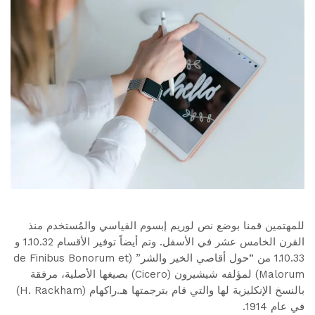
للمهتمين قمنا بوضع نص لوريم إبسوم القياسي والمُستخدم منذ
القرن الخامس عشر في الأسفل. وتم أيضاً توفير الأقسام 1.10.32 و
1.10.33 من “حول أقاصي الخير والشر” (de Finibus Bonorum et
Malorum) لمؤلفه شيشيرون (Cicero) بصيغها الأصلية، مرفقة
بالنسخ الإنكليزية لها والتي قام بترجمتها هـ.راكهام (H. Rackham)
في عام 1914.