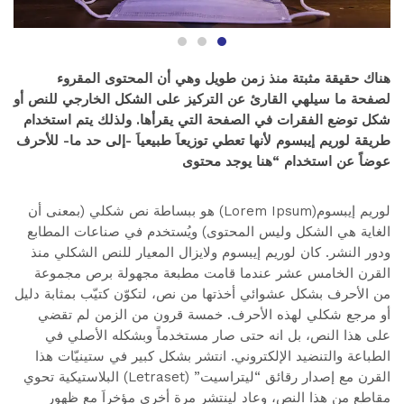
هناك حقيقة مثبتة منذ زمن طويل وهي أن المحتوى المقروء
لصفحة ما سيلهي القارئ عن التركيز على الشكل الخارجي للنص أو
شكل توضع الفقرات في الصفحة التي يقرأها. ولذلك يتم استخدام
طريقة لوريم إيبسوم لأنها تعطي توزيعاَ طبيعياَ -إلى حد ما- للأحرف
عوضاً عن استخدام “هنا يوجد محتوى
لوريم إيبسوم(Lorem Ipsum) هو ببساطة نص شكلي (بمعنى أن
الغاية هي الشكل وليس المحتوى) ويُستخدم في صناعات المطابع
ودور النشر. كان لوريم إيبسوم ولايزال المعيار للنص الشكلي منذ
القرن الخامس عشر عندما قامت مطبعة مجهولة برص مجموعة
من الأحرف بشكل عشوائي أخذتها من نص، لتكوّن كتيّب بمثابة دليل
أو مرجع شكلي لهذه الأحرف. خمسة قرون من الزمن لم تقضي
على هذا النص، بل انه حتى صار مستخدماً وبشكله الأصلي في
الطباعة والتنضيد الإلكتروني. انتشر بشكل كبير في ستينيّات هذا
القرن مع إصدار رقائق “ليتراسيت” (Letraset) البلاستيكية تحوي
مقاطع من هذا النص، وعاد لينتشر مرة أخرى مؤخراَ مع ظهور