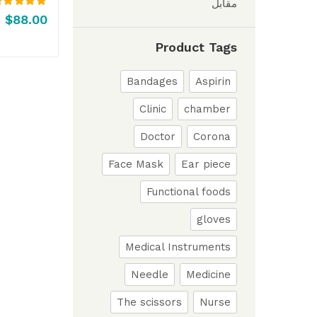
مقابل
تم التقييم
.00
$
88.00
من 5
Product Tags
Bandages
Aspirin
Clinic
chamber
Doctor
Corona
Face Mask
Ear piece
Functional foods
gloves
Medical Instruments
Needle
Medicine
The scissors
Nurse