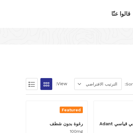
قالوا عنّا
View:
Sor
الترتيب الافتراضي
Featured
ثوب جراحي قياسي Adant
رغوة بدون شطف
100mg