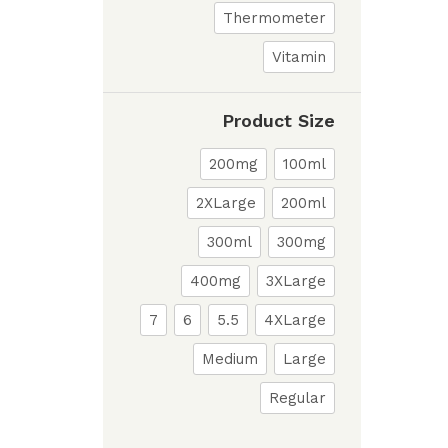
Thermometer
Vitamin
Product Size
200mg
100ml
2XLarge
200ml
300ml
300mg
400mg
3XLarge
7
6
5.5
4XLarge
Medium
Large
Regular