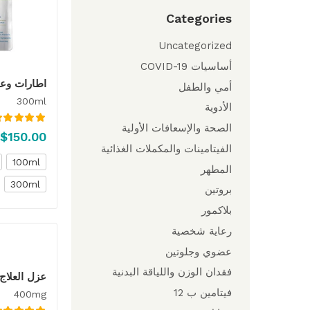
Categories
Uncategorized
أساسيات COVID-19
اطارات وع
أمي والطفل
300ml
الأدوية
الصحة والإسعافات الأولية
تم التقييم
.00
–
$
150.00
من 5
الفيتامينات والمكملات الغذائية
100ml
المطهر
300ml
بروتين
بلاكمور
رعاية شخصية
عضوي وجلوتين
فقدان الوزن واللياقة البدنية
عزل العلاج 
فيتامين ب 12
400mg