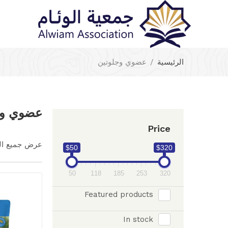
أ
الرئيسية
عضوي وجلوتين
عضوي وج
Price
عرض جميع النت
$50
$320
50
118
185
253
320
Featured products
In stock