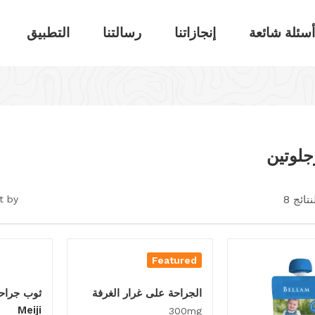
سئلة شائعة
إنجازاتنا
رسالتنا
التطبيق
لوتين
ائج 8
t by:
Featured
الجراحة على غرار الغرفة
Meiji
300mg