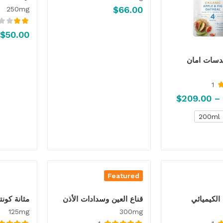
$
66.00
250mg
تم
–
$
50.00
التقييم
2.00
من 5
دسات امان
1
5
$
209.00
200ml
Featured
الكيميائي
قناع العين وسدادات الأذن
مثانة كون
125mg
300mg