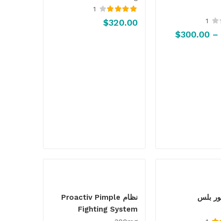
1
تم التقييم
1
$
320.00
4.00
من 5
$
300.00
تور بلس
نظام Proactiv Pimple
Fighting System